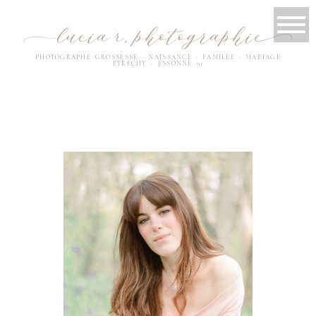
PHOTOGRAPHE
GROSSESSE
·
NAISSANCE
·
FAMILLE
·
MARI
AGE
ETRECHY - ESSONNE 91