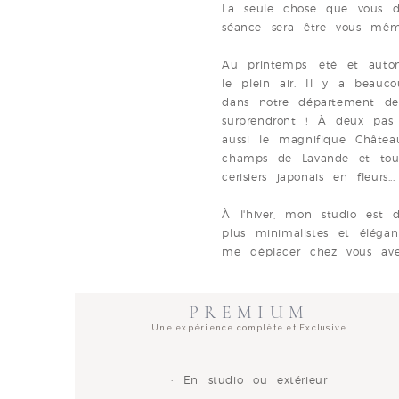
La seule chose que vous d
séance sera être vous mê
Au printemps, été et aut
le plein air. Il y a beauco
dans notre
département de
surprendront ! À deux pas
aussi le magnifique
Châte
champs de Lavande et tourn
cerisiers japonais en fleurs...
À l'hiver, mon studio est d
plus minimalistes et éléga
me déplacer chez vous ave
PREMIUM
Une expérience complète et Exclusive
· En studio ou extérieur