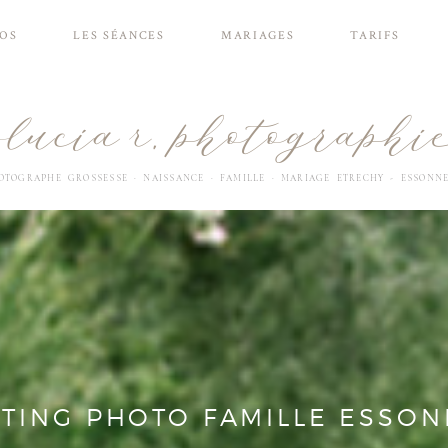
POS
LES SÉANCES
MARIAGES
TARIFS
OTOGRAPHE
GROSSESSE
·
NAISSANCE
·
FAMILLE
·
MARI
AGE
ETRECHY - ESSONNE
TING PHOTO FAMILLE ESSON