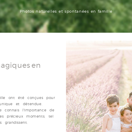
Photos naturelles et spontanées en famille
magiques en
lle ont été conçues pour
 unique et détendue.
 connais l'importance de
ces précieux moments, tel
s grandissent.