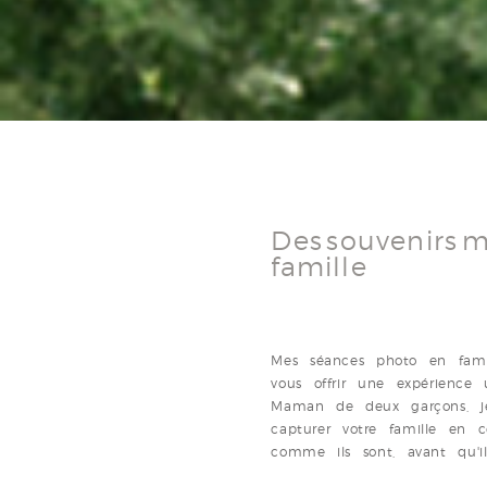
Des souvenirs 
famille
Mes séances photo en fami
vous offrir une expérience
Maman de deux garçons, je
capturer votre famille en 
comme ils sont, avant qu'il