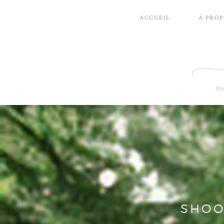
ACCUEIL
À PRO
PH
SHOO