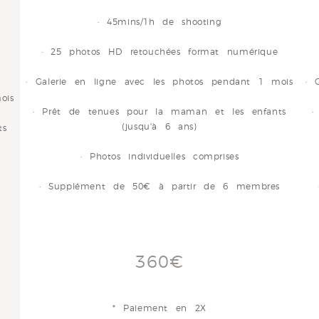
· 45mins/1h de shooting
· 25 photos HD retouchées format numérique
· Galerie en ligne avec les photos pendant 1 mois
· 
ois
· Prêt de tenues pour la maman et les enfants
·
(jusqu'à 6 ans)
ts
· Photos individuelles comprises
· Supplément de 50€ à partir de 6 membres
s
360€
* Paiement en 2X