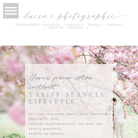
PHOTOGRAPHE
GROSSESSE
·
NAISSANCE
·
FAMILLE
·
MARI
AGE
ETRECHY - ESSONNE 91
Merci pour votre
intérêt
TARIFS SÉANCES
LIFESTYLE
Ici vous trouverez toute l'info concernant
mes tarifs, prix,
options supplémentaires, etc pour une
séance maternité,
famille ou enfants